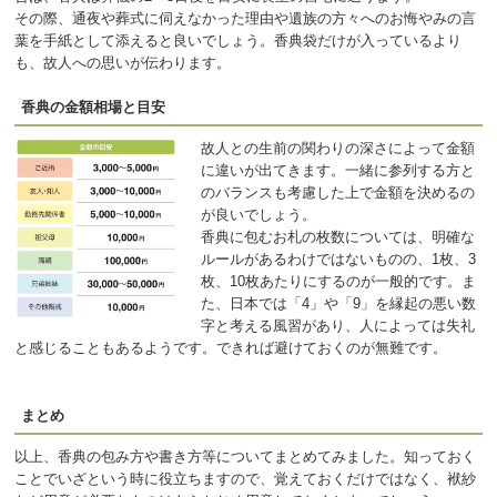
その際、通夜や葬式に伺えなかった理由や遺族の方々へのお悔やみの言
葉を手紙として添えると良いでしょう。香典袋だけが入っているより
も、故人への思いが伝わります。
香典の金額相場と目安
故人との生前の関わりの深さによって金額
に違いが出てきます。一緒に参列する方と
のバランスも考慮した上で金額を決めるの
が良いでしょう。
香典に包むお札の枚数については、明確な
ルールがあるわけではないものの、1枚、3
枚、10枚あたりにするのが一般的です。ま
た、日本では「4」や「9」を縁起の悪い数
字と考える風習があり、人によっては失礼
と感じることもあるようです。できれば避けておくのが無難です。
まとめ
以上、香典の包み方や書き方等についてまとめてみました。知っておく
ことでいざという時に役立ちますので、覚えておくだけではなく、袱紗