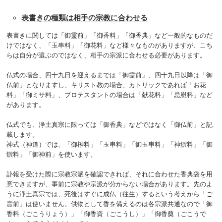
表書きの種類は相手の宗教に合わせる
表書きに関しては「御霊前」「御香料」「御香典」など一般的なものだ
けではなく、「玉串料」「御花料」など様々なものがありますが、こち
らは自分が選ぶのではなく、相手の宗派に合わせる必要があります。
仏式の場合、四十九日を迎えるまでは「御霊前」、四十九日以降は「御
仏前」となりますし、キリスト教の場合、カトリックであれば「お花
料」「御ミサ料」、プロテスタントの場合は「献花料」「忌慰料」など
があります。
仏式でも、浄土真宗に限っては「御香典」などではなく「御仏前」と記
載します。
神式（神道）では、「御榊料」「玉串料」「御玉串料」「神饌料」「御
饌料」「御神前」を使います。
訃報を受けた際に宗教宗派を確認できれば、それに合わせた香典袋を用
意できますが、事前に宗教や宗派が分からない場合があります。先のよ
うに浄土真宗では、死後はすぐに成仏（往生）するという考えから「ご
霊前」は使いません。供物として香を備えるのは各宗派共通なので「御
香料（ごこうりょう）」「御香資（ごこうし）」「御香奠（ごこうで