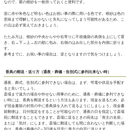
なので、紫の袱紗を一枚持っておくと便利です。
逆に赤や朱色など明るい色はお祝い事の際に用いる色です。袱紗は色の
意味まで理解しておかないと失礼になってしまう可能性があるため、こ
の点は必ず覚えておきましょう。
たたみ方は、袱紗の中央からやや右寄りに不祝儀袋の表側を上にして置
き、右→下→上→左の順に包み、右側のはみ出した部分を内側に折りま
す。
参考までに、お祝い事の場合は、逆となりますので気をつけましょう。
香典の郵送・送り方（通夜・葬儀・告別式に参列出来ない時）
通夜、葬式、告別式に参列できない場合は、まず、弔電や供花を手配す
ると良いでしょう。
斎場まで遠方の場合や外せない用事のために、通夜・葬儀に参列できな
い時には、香典を郵送するという方法もあります。現金を送るため、必
ず現金書留の封筒の中に香典袋を入れて送るようにしましょう。現金書
留郵便は、日付指定をすることが可能なので、通夜の日を指定して斎場
宛に郵送することもできます。斎場に送るときの宛名は「喪主の名前」
または「気付」にします。斎場に郵送しても間に合わないと判断した場
合は、香典は葬儀の2～3日後を目安に喪主の自宅に送ります。