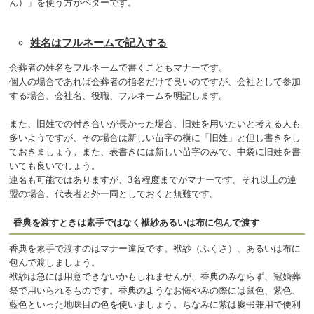
ん）」を使う方がベターです。
姓名はフルネームで記入する
会葬者の姓名をフルネームで書くこともマナーです。
個人の場合であれば会葬者の指名だけで良いのですが、会社として参加
する場合、会社名、役職、フルネームを明記します。
また、旧姓での付き合いが長かった場合、旧姓を用いたいと考える人も
多いようですが、その場合は新しい苗字の横に「旧姓」と但し書きをし
ておきましょう。また、表書きには新しい苗字のみで、中袋に旧姓を書
いても良いでしょう。
連名も可能ではありますが、3名程度までがマナーです。それ以上の連
盟の場合、代表者と外一同としておくと無難です。
香典を渡すときは素手ではなく袱紗あるいは布に包んで渡す
香典を素手で渡すのはマナー違反です。袱紗（ふくさ）、あるいは布に
包んで渡しましょう。
袱紗は急には用意できないかもしれませんが、香典のみならず、冠婚葬
祭で用いられるものです。香典のようなお悔やみの際には鼠色、紫色、
藍色といった地味目の色を使いましょう。ちなみに紫は慶弔兼用で便利