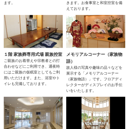
ます。
きます。お食事室と和室控室を備
えております。
１階 家族葬専用式場 親族控室
メモリアルコーナー（家族物
ご親族のお着替えや宗教者との打
語）
合わせなどにご利用でき、通夜時
故人様の写真や趣味の品々などを
にはご親族の仮眠室としてもご利
展示する「メモリアルコーナー
用いただけます。また、浴室やト
（家族物語）」です。フロアディ
イレも完備しております。
レクターがディスプレイのお手伝
いをいたします。