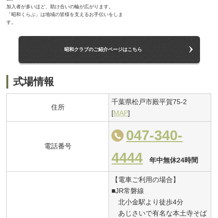
加入者が多いほど、助け合いの輪が広がります。
「昭和くらぶ」は地域の皆様を支えるお手伝いをしま
す。
昭和クラブのご紹介ページはこちら
式場情報
千葉県松戸市殿平賀75-2
住所
[
MAP
]
047-340-
電話番号
4444
年中無休24時間
【電車ご利用の場合】
■JR常磐線
北小金駅より徒歩4分
あじさいで有名な本土寺そば