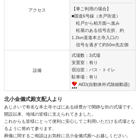
【車ご利用の場合】
アクセス
■国道6号線（水戸街道）
松戸から柏方面へ進み
松屋のある信号左折、約
1.2km直進本土寺入口の
信号を過ぎて約50m先左側
式場数：3式場
安置室：有り
宿泊室：バス・トイレ
設備
駐車場：有り
AED(自動体外式除細動器)
北小金儀式殿支配人より
あじさいで有名な本土寺そばにある緑豊かで閑静な街の式場です。
開設以来、地域の皆様に支えられてきました。
これからも皆様にとって便利に安心してご利用いただける式場とな
るように努めて参ります。
葬儀に関するご相談はお気軽に北小金儀式殿へお越しください。