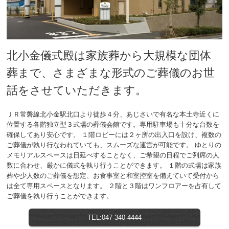
北小金儀式殿は家族葬から大規模な団体
葬まで、さまざまな形式のご葬儀のお世
話をさせていただきます。
ＪＲ常磐線北小金駅北口より徒歩４分、あじさいで有名な本土寺近くに
位置する各階独立型３式場の葬儀会館です。専用駐車場も十分な台数を
確保してあり安心です。 １階ロビーには２ヶ所の出入口を設け、複数の
ご葬儀が執り行なわれていても、スムーズな運営が可能です。 ゆとりの
メモリアルスペースは日延べすることなく、ご希望の日程でご列席の人
数に合わせ、厳かに儀式を執り行うことができます。 １階の式場は家族
葬や少人数のご葬儀を想定、お食事室と和室控室を備えていて受付から
は全て専用スペースとなります。 ２階と３階はワンフロアーを占有して
ご葬儀を執り行うことができます。
TEL:047-340-4444