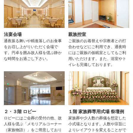
法宴会場
親族控室
通夜振る舞いや精進落しのお食事
ご親族のお着替えや宗教者との打
をお召し上がりいただく会場で
合わせなどにご利用でき、通夜時
す。円卓を囲み故人様を偲ぶ静か
にはご親族の仮眠室としてもご利
な時間をお過ごし下さい。
用いただけます。また、浴室やト
イレも完備しております。
２・３階 ロビー
１階 家族葬専用式場 祭壇例
ロビーにはご会葬の受付の他、故
家族葬や少人数の葬儀を想定した
人様を偲ぶ「メモリアルコーナー
小式場となります。人数や宗旨に
（家族物語）」をご用意しており
よりレイアウトを変えることがで