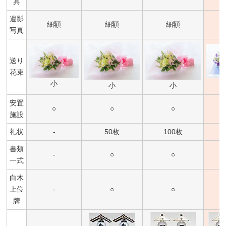
具
遺影
細額
細額
細額
写真
送り
花束
小
小
小
安置
○
○
○
施設
礼状
-
50枚
100枚
書類
-
○
○
一式
白木
上位
-
○
○
牌