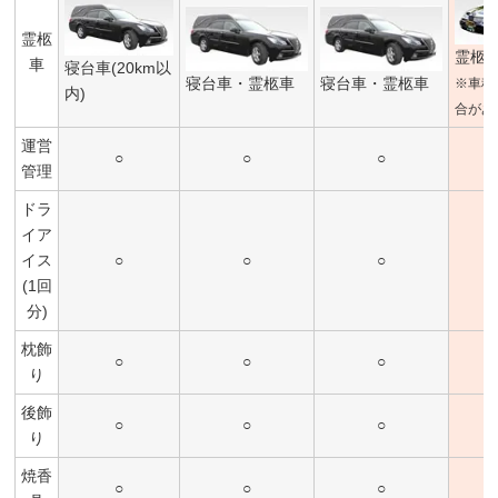
霊柩
霊柩
車
寝台車(20km以
寝台車・霊柩車
寝台車・霊柩車
※車種
内)
合があ
運営
○
○
○
管理
ドラ
イア
イス
○
○
○
(1回
分)
枕飾
○
○
○
り
後飾
○
○
○
り
焼香
○
○
○