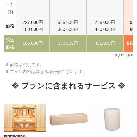
ー(1
日)
227,000円
585,000円
738,000円
94
価格
150,000円
300,000円
450,000円
60
税込
660
165,000円
330,000円
495,000円
価格
※価格は税別です。
※プラン内容は異なる場合がございます。
プランに含まれるサービス
白木祭壇2号