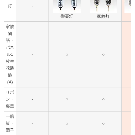
灯
-
御霊灯
家紋灯
家族
物
語・
パネ
ル1
-
○
○
枚生
花装
飾
(A)
リボ
ン・
-
○
○
喪章
一膳
飯・
-
○
○
団子