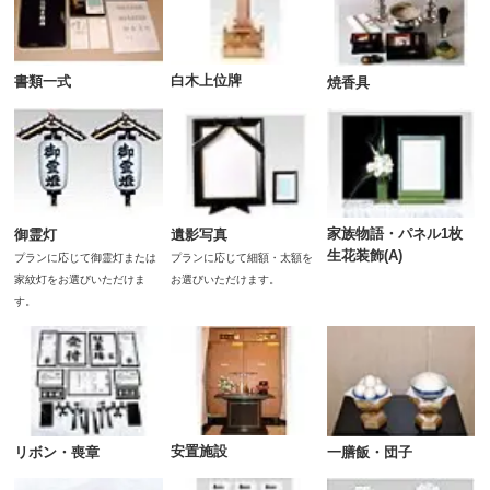
白木上位牌
書類一式
焼香具
家族物語・パネル1枚
遺影写真
御霊灯
生花装飾(A)
プランに応じて細額・太額を
プランに応じて御霊灯または
お選びいただけます。
家紋灯をお選びいただけま
す。
安置施設
一膳飯・団子
リボン・喪章