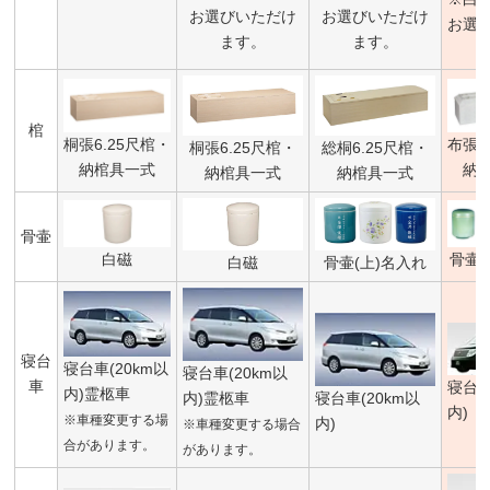
お選びいただけ
お選びいただけ
お選
ます。
ます。
棺
桐張6.25尺棺・
布張6
桐張6.25尺棺・
総桐6.25尺棺・
納棺具一式
納
納棺具一式
納棺具一式
骨壷
白磁
骨壷(
白磁
骨壷(上)名入れ
寝台
寝台車(20km以
寝台車(20km以
車
寝台車
内)霊柩車
内)霊柩車
寝台車(20km以
内)
※車種変更する場
内)
※車種変更する場合
合があります。
があります。