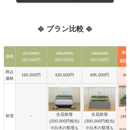
プラン比較
94
227,000円
585,000円
738,000円
価格
150,000円
300,000円
450,000円
600
税込
165,000円
330,000円
495,000円
66
価格
生
生花祭壇
生花祭壇
祭壇
-
(45
(200,000円相当)
(300,000円相当)
※白木の祭壇も
※白木の祭壇も
※白