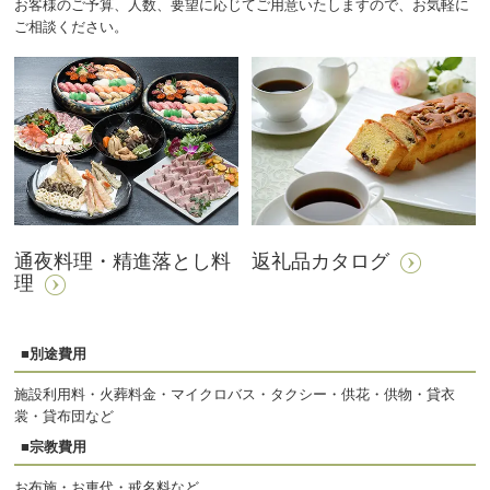
お客様のご予算、人数、要望に応じてご用意いたしますので、お気軽に
ご相談ください。
通夜料理・精進落とし料
返礼品カタログ
理
■別途費用
施設利用料・火葬料金・マイクロバス・タクシー・供花・供物・貸衣
裳・貸布団など
■宗教費用
お布施・お車代・戒名料など