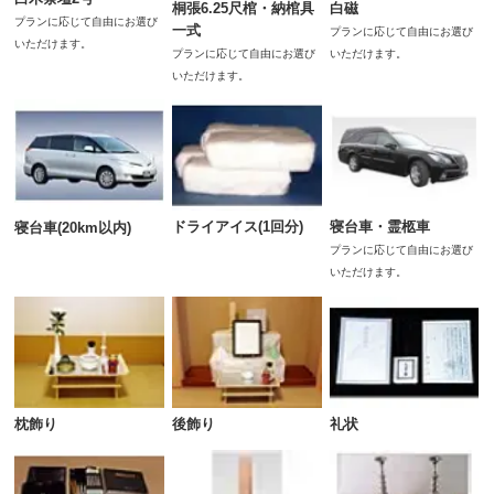
桐張6.25尺棺・納棺具
白磁
プランに応じて自由にお選び
一式
プランに応じて自由にお選び
いただけます。
プランに応じて自由にお選び
いただけます。
いただけます。
ドライアイス(1回分)
寝台車・霊柩車
寝台車(20km以内)
プランに応じて自由にお選び
いただけます。
枕飾り
礼状
後飾り