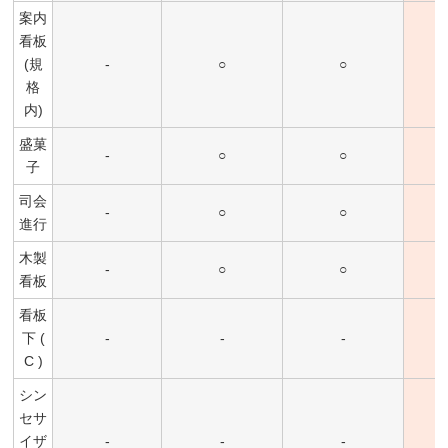
案内
看板
(規
-
○
○
格
内)
盛菓
-
○
○
子
司会
-
○
○
進行
木製
-
○
○
看板
看板
下 (
-
-
-
C )
シン
セサ
イザ
-
-
-