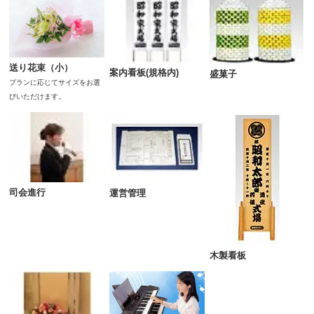
送り花束（小）
案内看板(規格内)
盛菓子
プランに応じてサイズをお選
びいただけます。
司会進行
運営管理
木製看板