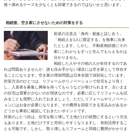
後々揉めるケースを少なくとも回避できるのではないかと思います。
相続後、空き家にさせないための対策をする
前述の注意点「身内・親族と話し合う」
「相続人を1人に限定する」を無事に出来
たとします。しかし、不動産相続後にその
家にこれからもずっと住んでもらえるかは
分かりません。
相続した人やその他の人が在住するのであ
れば問題ありませんが、誰も住み手がない場合には空き家として存在す
ることになります。空き家の増加問題は日本全国で深刻化しています。
対策方法のひとつは、リフォームやリノベーションで住宅をより良く
し、入居者を募集し興味を持ってもらうなどが挙げられます。古いまま
の住宅は需要が少ないのが現状なのです。必要に応じてリフォームを試
みることも視野に入れておきましょう。ただしリフォームやリノベーシ
ョンにはお金が必要になります。その費用を回収できる見込みがあるか
どうかも事前に確認しておきたいポイントです。
対策のふたつ目は、住宅を取り壊して土地だけの状態にするという方法
もあります。土地だけですと売却しやすくなりますし、有効活用するこ
とも可能です。しかし、取り壊しもリフォームと同様に費用がかかりま