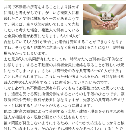
共同で不動産の所有をすることにより揉めず
に済むと考えがちです。が、いざ複数人に相
続したことで後に揉めるケースがあるようで
す。例えば、空き状態が続いてしまって売却
したいと考えた場合、複数人で所有している
と全員の合意が必要になります。5人中4人が
合意していて1人だけが拒否した場合は売却することができなくなりま
すね。そうなると結果的に意味もなく所有し続けることになり、維持費
用もかかってしまいます。
また兄弟5人で共同所有したとしても、時間がたてば所有権が子供など
に移ります。すると不動産の共有者全員に連絡を取ることが難しい状況
になってしまいます。さらに共有部分のみを共有者の中の1人が手放す
ことも考えられますね。こういった例が考えられるため、可能な限り相
続人の中の1人が所有するように終活をしていきたいものです。
しかし必ずしも不動産の所有を行ってもらう必要性はないと思っていま
す。遺産を受ける際に換価分割をするというのも手段のひとつです。譲
渡所得税や売却手数料が必要にはなりますが、先ほどの共有時のデメリ
ットと比較するとメリットが大きいように思えます。
他には財産の種類によって分割する（土地・建物・現金をそれぞれの相
続人が相続する）現物分割という方法もあります。
後々問題が発生しないようにするため、いくつかの方法をしっかりと検
討していきましょう。そのなかでも相続人をなるべく1人にすることで