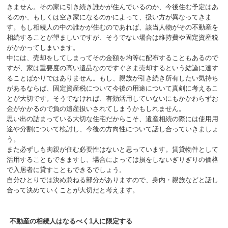
きません。その家に引き続き誰かが住んでいるのか、今後住む予定はあ
るのか、もしくは空き家になるのかによって、扱い方が異なってきま
す。もし相続人の中の誰かが住むのであれば、該当人物がその不動産を
相続することが望ましいですが、そうでない場合は維持費や固定資産税
がかかってしまいます。
中には、売却をしてしまってその金額を均等に配布することもあるので
すが、家は重要度の高い遺品なのですぐさま売却するという結論に達す
ることばかりではありません。もし、親族が引き続き所有したい気持ち
があるならば、固定資産税について今後の用途について真剣に考えるこ
とが大切です。そうでなければ、有効活用していないにもかかわらずお
金がかかるので負の遺産扱いされてしまうかもしれません。
思い出の詰まっている大切な住宅だからこそ、遺産相続の際には使用用
途や分割について検討し、今後の方向性について話し合っていきましょ
う。
また必ずしも肉親が住む必要性はないと思っています。賃貸物件として
活用することもできますし、場合によっては損をしないぎりぎりの価格
で入居者に貸すこともできるでしょう。
自分ひとりでは決め兼ねる部分がありますので、身内・親族などと話し
合って決めていくことが大切だと考えます。
不動産の相続人はなるべく1人に限定する