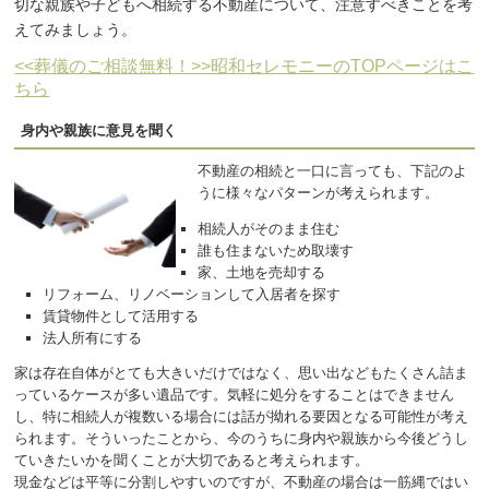
切な親族や子どもへ相続する不動産について、注意すべきことを考
えてみましょう。
<<葬儀のご相談無料！>>昭和セレモニーのTOPページはこ
ちら
身内や親族に意見を聞く
不動産の相続と一口に言っても、下記のよ
うに様々なパターンが考えられます。
相続人がそのまま住む
誰も住まないため取壊す
家、土地を売却する
リフォーム、リノベーションして入居者を探す
賃貸物件として活用する
法人所有にする
家は存在自体がとても大きいだけではなく、思い出などもたくさん詰ま
っているケースが多い遺品です。気軽に処分をすることはできません
し、特に相続人が複数いる場合には話が拗れる要因となる可能性が考え
られます。そういったことから、今のうちに身内や親族から今後どうし
ていきたいかを聞くことが大切であると考えられます。
現金などは平等に分割しやすいのですが、不動産の場合は一筋縄ではい