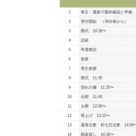
1
喪主・遺族で最終確認と準備 (
2
受付開始 （30分前から）
3
開式 10:30〜
4
読経
5
弔電奉読
6
焼香
7
喪主挨拶
8
閉式 11:30
9
別れの儀 11:35〜
10
出棺 11:40
11
火葬 12:00〜
12
骨上げ 13:15〜
13
還骨法要・初七日法要 14:00
14
精進落し 14:30〜