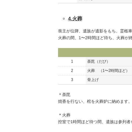
4.火葬
喪主が位牌、遺族が遺影をもち、霊柩
火葬の間、1〜2時間ほど待ち、火葬が
1
荼毘（だび）
2
火葬 （1〜2時間ほど）
3
骨上げ
＊荼毘
焼香を行ない、棺を火葬炉に納めます
＊火葬
控室で1時間ほど待つ間、遺族は参列者