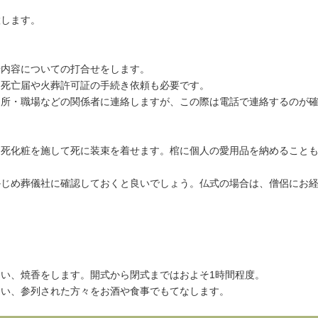
置します。
や内容についての打合せをします。
、死亡届や火葬許可証の手続き依頼も必要です。
近所・職場などの関係者に連絡しますが、この際は電話で連絡するのが
、死化粧を施して死に装束を着せます。棺に個人の愛用品を納めること
かじめ葬儀社に確認しておくと良いでしょう。仏式の場合は、僧侶にお
い、焼香をします。開式から閉式まではおよそ1時間程度。
ない、参列された方々をお酒や食事でもてなします。