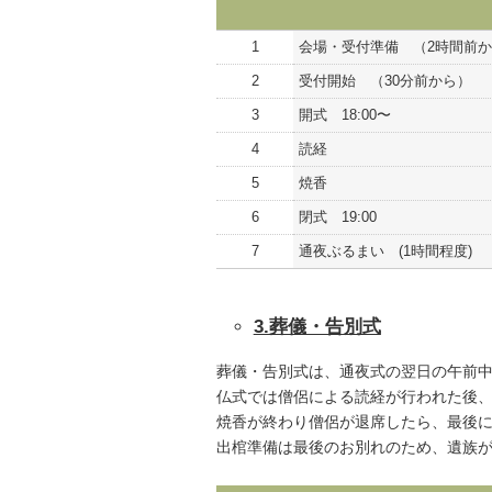
1
会場・受付準備 （2時間前
2
受付開始 （30分前から）
3
開式 18:00〜
4
読経
5
焼香
6
閉式 19:00
7
通夜ぶるまい (1時間程度)
3.葬儀・告別式
葬儀・告別式は、通夜式の翌日の午前
仏式では僧侶による読経が行われた後
焼香が終わり僧侶が退席したら、最後
出棺準備は最後のお別れのため、遺族