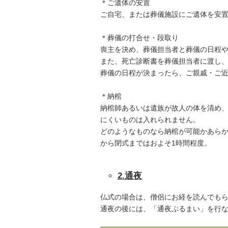
＊ご遺体の安置
ご自宅、または葬儀施設にご遺体を安
＊葬儀の打合せ・段取り
喪主を決め、葬儀担当者と葬儀の日程
また、死亡診断書を葬儀担当者に渡し
葬儀の日程が決まったら、ご親戚・ご
＊納棺
納棺師あるいは遺族が故人の体を清め
にくいものは入れられません。
どのようなものなら納棺が可能かあら
から閉式まではおよそ1時間程度。
2.通夜
仏式の場合は、僧侶にお経を読んでもら
通夜の後には、「通夜ぶるまい」を行