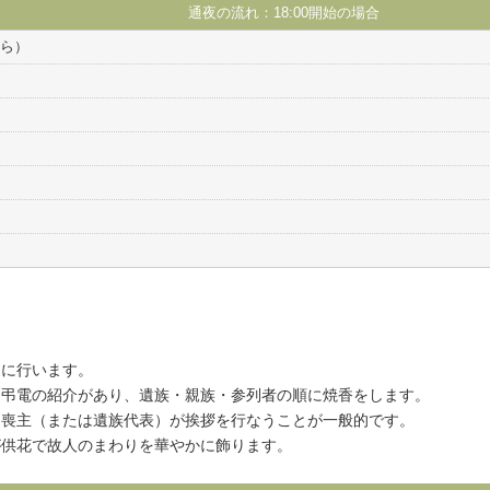
通夜の流れ：18:00開始の場合
から）
中に行います。
、弔電の紹介があり、遺族・親族・参列者の順に焼香をします。
に喪主（または遺族代表）が挨拶を行なうことが一般的です。
が供花で故人のまわりを華やかに飾ります。