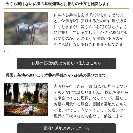
今さら聞けない仏壇の基礎知識とお祀りの仕方を解説します
仏式のお葬式をあげて納骨を済ませたあ
と、位牌を家に安置するための仏壇が必要
になりますが、皆さんのお宅ではどのよう
にお祀りしているでしょうか？ 仏壇はなぜ
必要なのか、どのような種類があるのか、
今さら聞けないあれこれをまとめてみまし
た。
仏壇の基礎知識とお祀りの仕方はこちら
霊園と墓地の違いは？埋葬の手続きからお墓の選び方まで
家族葬を行った後、遺族は次に埋葬につい
て考えなければなりません。 既にお墓があ
る場合はそこに埋葬となりますが、新たに
お墓を用意する場合、霊園と墓地のどちら
がよいのでしょうか？そしてその違いは？
埋葬の手続きなども含めて、解説します。
霊園と墓地の違いはこちら