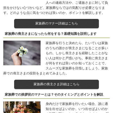
人への連絡方法や、ご遺族さまに対して負
担をかけない心づかいなど、家族葬ならではの気配りが必要となりま
す。どのような点に気をつければ良いのか、ポイントを解説します。
家族葬のマナー詳細はこちら
家族葬の喪主さまになったら何をする？基礎知識を説明します
家族葬を行うと決めたら、たいていは家族
のうちの誰かが喪主さまになることが多い
もの。しかし喪主さまを経験したことがな
い人は何かと戸惑いがち。事前に喪主さま
が何をすれば良いのか知っておくことで、
スムーズな家族葬を目指しましょう。家族
葬での喪主さまの役割をまとめてみました。
家族葬の喪主さま詳細はこちら
家族葬での挨拶状のマナーとは？そのタイミングとポイントを解説
身内だけで家族葬を行いたい場合、誰に通
知を出せばよいのか、いつ出せばよいのか