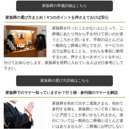
家族葬の準備詳細はこちら
家族葬の選び方まとめ！4つのポイントを押さえておけば安心
家族葬を行ったことがない人にとって、ご
葬儀にあたり何から手を付けて良いのか迷
うところかと思います。手順のほとんどは
一般的なご葬儀と同じですが、サービスの
点では異なることも。それらを事前に整理
するため、押さえるべきポイントを4つに
分けてお知らせします。家族葬を視野に入れている人はぜひ参考にして
下さい。
家族葬の選び方詳細はこちら
家族葬でのマナー知っていますか？行う側・参列側のマナーを解説
家族葬を初めて出すご遺族さまも、初めて
参列する側も、家族葬について良く知らな
いと戸惑うことが多いかもしれません。進
行については一般的なご葬儀とほとんど違
いはありませんが、ご葬儀にお呼びしない