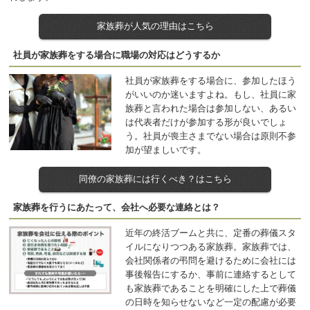
家族葬が人気の理由はこちら
社員が家族葬をする場合に職場の対応はどうするか
社員が家族葬をする場合に、参加したほう
がいいのか迷いますよね。もし、社員に家
族葬と言われた場合は参加しない、あるい
は代表者だけが参加する形が良いでしょ
う。社員が喪主さまでない場合は原則不参
加が望ましいです。
同僚の家族葬には行くべき？はこちら
家族葬を行うにあたって、会社へ必要な連絡とは？
近年の終活ブームと共に、定番の葬儀スタ
イルになりつつある家族葬。家族葬では、
会社関係者の弔問を避けるために会社には
事後報告にするか、事前に連絡するとして
も家族葬であることを明確にした上で葬儀
の日時を知らせないなど一定の配慮が必要