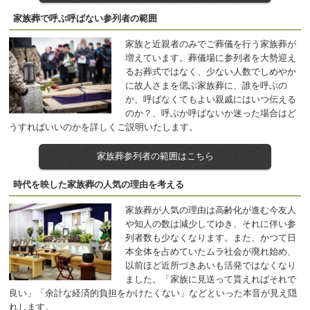
家族葬で呼ぶ呼ばない参列者の範囲
家族と近親者のみでご葬儀を行う家族葬が
増えています。葬儀場に参列者を大勢迎え
るお葬式ではなく、少ない人数でしめやか
に故人さまを偲ぶ家族葬に、誰を呼ぶの
か、呼ばなくてもよい親戚にはいつ伝える
のか？、呼ぶか呼ばないか迷った場合はど
うすればいいのかを詳しくご説明いたします。
家族葬参列者の範囲はこちら
時代を映した家族葬の人気の理由を考える
家族葬が人気の理由は高齢化が進む今友人
や知人の数は減少してゆき、それに伴い参
列者数も少なくなります。また、かつて日
本全体を占めていたムラ社会が廃れ始め、
以前ほど近所づきあいも活発ではなくなり
ました。「家族に見送って貰えればそれで
良い」「余計な経済的負担をかけたくない」などといった本音が見え隠
れします。