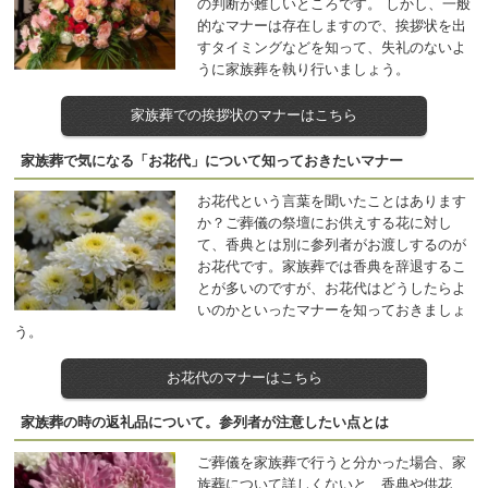
の判断が難しいところです。 しかし、一般
的なマナーは存在しますので、挨拶状を出
すタイミングなどを知って、失礼のないよ
うに家族葬を執り行いましょう。
家族葬での挨拶状のマナーはこちら
家族葬で気になる「お花代」について知っておきたいマナー
お花代という言葉を聞いたことはあります
か？ご葬儀の祭壇にお供えする花に対し
て、香典とは別に参列者がお渡しするのが
お花代です。家族葬では香典を辞退するこ
とが多いのですが、お花代はどうしたらよ
いのかといったマナーを知っておきましょ
う。
お花代のマナーはこちら
家族葬の時の返礼品について。参列者が注意したい点とは
ご葬儀を家族葬で行うと分かった場合、家
族葬について詳しくないと、香典や供花、