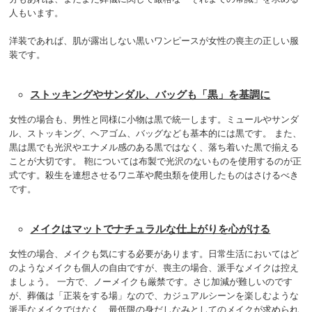
人もいます。
洋装であれば、肌が露出しない黒いワンピースが女性の喪主の正しい服
装です。
ストッキングやサンダル、バッグも「黒」を基調に
女性の場合も、男性と同様に小物は黒で統一します。ミュールやサンダ
ル、ストッキング、ヘアゴム、バッグなども基本的には黒です。 また、
黒は黒でも光沢やエナメル感のある黒ではなく、落ち着いた黒で揃える
ことが大切です。 鞄については布製で光沢のないものを使用するのが正
式です。殺生を連想させるワニ革や爬虫類を使用したものはさけるべき
です。
メイクはマットでナチュラルな仕上がりを心がける
女性の場合、メイクも気にする必要があります。日常生活においてはど
のようなメイクも個人の自由ですが、喪主の場合、派手なメイクは控え
ましょう。 一方で、ノーメイクも厳禁です。さじ加減が難しいのです
が、葬儀は「正装をする場」なので、カジュアルシーンを楽しむような
派手なメイクではなく、最低限の身だしなみとしてのメイクが求められ