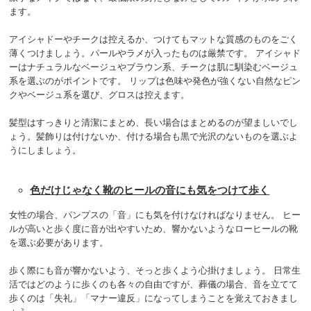
ます。
アイシャドーやチークは控えるか、つけてもマットな質感のものをごく
薄くつけましょう。パールやラメが入ったものは厳禁です。 アイシャド
ーはナチュラルなベージュやブラウン系、チークは肌に馴染むベージュ
系を選ぶのがポイントです。 リップは色味や発色が強くない自然なピン
クやベージュ系を選び、グロスは控えます。
髪型はすっきりと清潔にまとめ、長い場合はまとめるのが望ましいでし
ょう。髪飾りは付けないか、付ける場合も黒で光沢のないものを選ぶよ
うにしましょう。
色だけじゃなく靴のヒールの音にも気をつけて歩く
女性の場合、パンプスの「音」にも気を付けなければなりません。 ヒー
ルが高いと歩く度に音が出やすいため、響かないようなローヒールの靴
を選ぶ必要があります。
歩く際にも音が響かないよう、そっと歩くよう心掛けましょう。 日常生
活ではどのように歩くのも各々の自由ですが、葬儀の場合、音を立てて
歩くのは「失礼」「マナー違反」になってしまうことを覚えておきまし