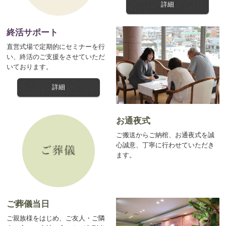
詳細
終活サポート
直営式場で定期的にセミナーを行
い、終活のご支援をさせていただ
いております。
詳細
お通夜式
ご搬送からご納棺、お通夜式を誠
心誠意、丁寧に行わせていただき
ます。
ご葬儀当日
ご親族様をはじめ、ご友人・ご隣