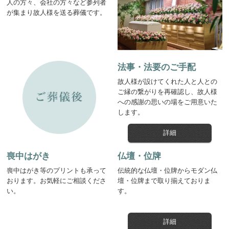
人の方々、会社の方々など参列者
が集まり故人様を送る葬儀です。
法事・法要のご手配
故人様が設けてくれた人と人との
ご縁の繋がりを再確認し、故人様
への感謝の思いの場をご用意いた
します。
詳細
喪中はがき
仏壇・位牌
喪中はがき等のプリントも承って
伝統的な仏壇・位牌からモダン仏
おります。お気軽にご相談くださ
壇・位牌まで取り揃えておりま
い。
す。
詳細