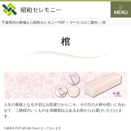
>
>
千葉県内の葬儀なら昭和セレモニーTOP
サービスのご案内
棺
棺
人生の最後となる大切なお部屋だからこそ。その方の人柄や想いに合わ
せて、ご納得のいくものを30種類以上あるお棺からお選びいただけま
す。
※基本6.25尺=約189.5cmとなっております。